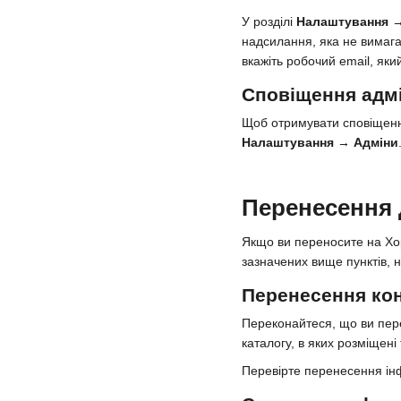
У розділі
Налаштування →
надсилання, яка не вимага
вкажіть робочий email, яки
Сповіщення адм
Щоб отримувати сповіщення
Налаштування → Адміни
Перенесення 
Якщо ви переносите на Хор
зазначених вище пунктів, н
Перенесення ко
Переконайтеся, що ви пере
каталогу, в яких розміщені
Перевірте перенесення інф