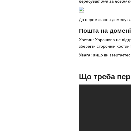
перебуватиме за новим по
До перемикання домену за
Пошта на домені
Хостинг Хорошопа не підт
зберегти сторонній хостин
Увага:
якщо ви звертаєтес
Що треба пер