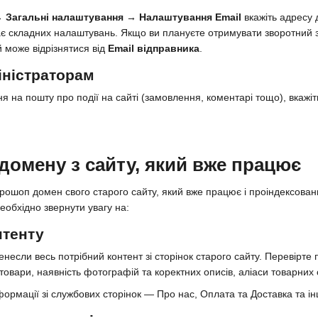
 Загальні налаштування → Налаштування Email
вкажіть адресу 
є складних налаштувань. Якщо ви плануєте отримувати зворотний зв'я
й може відрізнятися від
Email відправника
.
іністраторам
 на пошту про події на сайті (замовлення, коментарі тощо), вкажі
.
домену з сайту, який вже працює
ошоп домен свого старого сайту, який вже працює і проіндексован
еобхідно звернути увагу на:
нтенту
несли весь потрібний контент зі сторінок старого сайту. Перевірте 
 товари, наявність фотографій та коректних описів, аліаси товарних 
ормації зі службових сторінок — Про нас, Оплата та Доставка та інш