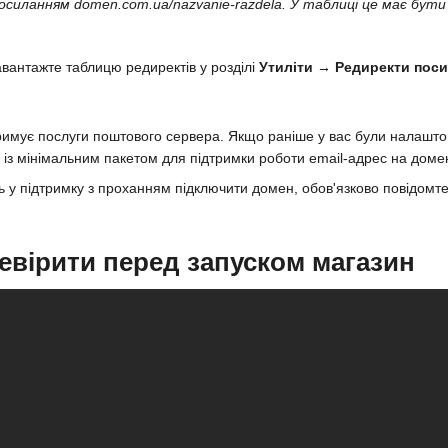
силанням domen.com.ua/nazvanie-razdela. У таблиці це має бут
вантажте таблицю редиректів у розділі
Утиліти → Редиректи поси
римує послуги поштового сервера. Якщо раніше у вас були налашто
г із мінімальним пакетом для підтримки роботи email-адрес на домен
ь у підтримку з проханням підключити домен, обов'язково повідомт
евірити перед запуском магазин