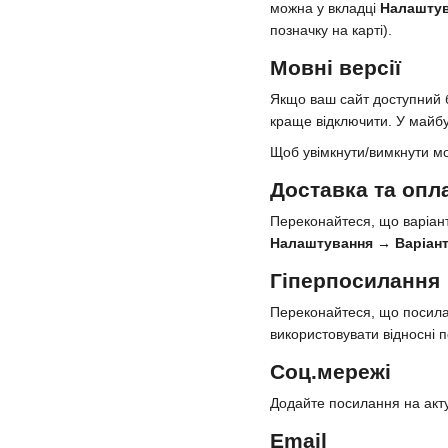
можна у вкладці
Налаштув
позначку на карті).
Мовні версії
Якщо ваш сайт доступний б
краще відключити. У майбу
Щоб увімкнути/вимкнути мов
Доставка та опл
Переконайтеся, що варіант
Налаштування → Варіант
Гіперпосилання
Переконайтеся, що посиланн
використовувати відносні п
Соц.мережі
Додайте посилання на акту
Email