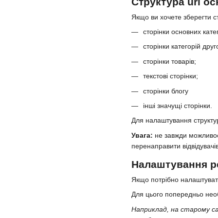
Структура url о
Якщо ви хочете зберегти с
сторінки основних катег
сторінки категорій друг
сторінки товарів;
текстові сторінки;
сторінки блогу
інші значущі сторінки.
Для налаштування структур
Увага:
не завжди можливос
перенаправити відвідувачі
Налаштування ре
Якщо потрібно налаштувати 
Для цього попередньо необ
Наприклад, на старому сай