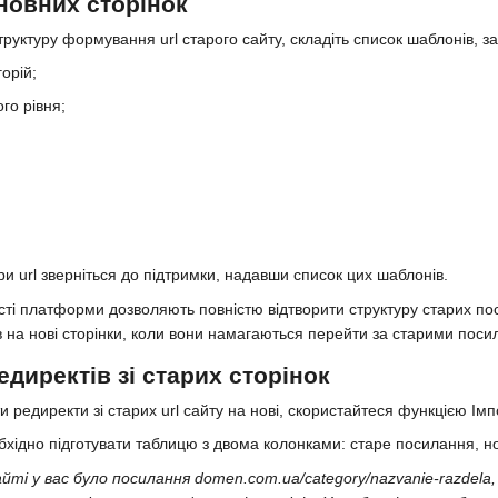
сновних сторінок
труктуру формування url старого сайту, складіть список шаблонів, 
орій;
ого рівня;
и url зверніться до підтримки, надавши список цих шаблонів.
ті платформи дозволяють повністю відтворити структуру старих пос
в на нові сторінки, коли вони намагаються перейти за старими пос
директів зі старих сторінок
редиректи зі старих url сайту на нові, скористайтеся функцією Імп
хідно підготувати таблицю з двома колонками: старе посилання, н
ті у вас було посилання domen.com.ua/category/nazvanie-razdela,