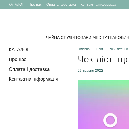
Перейти до основного контенту
КАТАЛОГ
Про нас
Оплата і доставка
Контактна інформація
ЧАЙНА СТУДІЯ
ТОВАРИ MEDITATEA
НОВИН
КАТАЛОГ
Головна
Блог
Чек-ліст: що
Чек-ліст: щ
Про нас
Оплата і доставка
26 травня 2022
Контактна інформація