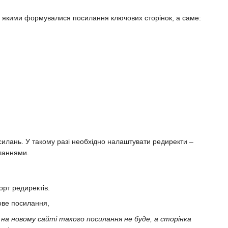
за якими формувалися посилання ключових сторінок, а саме:
илань. У такому разі необхідно налаштувати редиректи –
иланнями.
орт редиректів.
ове посилання,
 на новому сайті такого посилання не буде, а сторінка