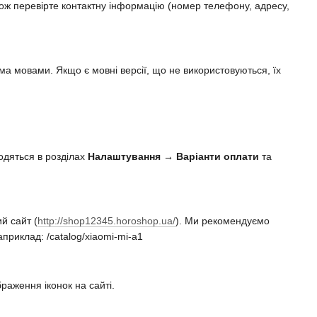
кож перевірте контактну інформацію (номер телефону, адресу,
а мовами. Якщо є мовні версії, що не використовуються, їх
одяться в розділах
Налаштування → Варіанти оплати
та
й сайт (
http://shop12345.horoshop.ua/
). Ми рекомендуємо
априклад: /catalog/xiaomi-mi-a1
раження іконок на сайті.