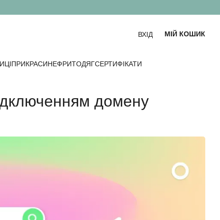
МІЙ КОШИК
ВХІД
ИЦІ
ПРИКРАСИ
НЕФРИТ
ОДЯГ
СЕРТИФІКАТИ
підключенням домену