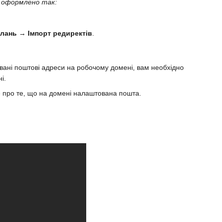
и оформлено так:
лань → Імпорт редиректів
.
вані поштові адреси на робочому домені, вам необхідно
і.
е про те, що на домені налаштована пошта.