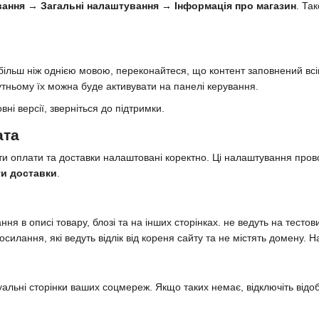
ання → Загальні налаштування → Інформація про магазин
. Та
ільш ніж однією мовою, переконайтеся, що контент заповнений всім
тньому їх можна буде активувати на панелі керування.
ні версії, зверніться до підтримки.
ата
и оплати та доставки налаштовані коректно. Ці налаштування пров
и доставки
.
я в описі товару, блозі та на інших сторінках. не ведуть на тестови
осилання, які ведуть відлік від кореня сайту та не містять домену. Н
альні сторінки ваших соцмереж. Якщо таких немає, відключіть відоб