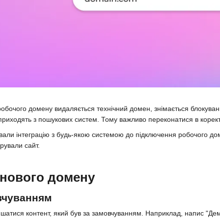
робочого домену видаляється технічний домен, знімається блокуван
кі приходять з пошукових систем. Тому важливо переконатися в корек
али інтеграцію з будь-якою системою до підключення робочого доме
грували сайт.
 нового домену
вчуванням
шатися контент, який був за замовчуванням. Наприклад, напис "Дем