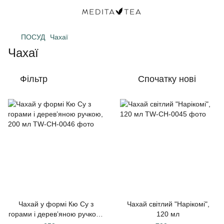
ПОСУД
Чахаї
Чахаї
Фільтр
Спочатку нові
Чахай у формі Кю Су з
Чахай світлий "Нарікомі",
горами і деревʼяною ручкою,
120 мл