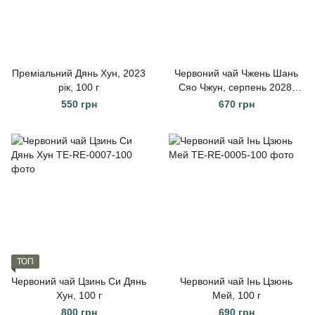
Преміальний Дянь Хун, 2023
Червоний чай Чжень Шань
рік, 100 г
Сяо Чжун, серпень 2028,
150 г
550 грн
670 грн
ТОП
Червоний чай Цзинь Си Дянь
Червоний чай Інь Цзюнь
Хун, 100 г
Мей, 100 г
800 грн
690 грн