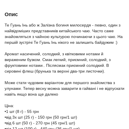
Опис
Те Гуань Інь або ж Залізна богиня милосердя - певно, один з
найвідоміших представників китайського чаю. Часто саме
знайомляться з чайною культурою починаючи з цього чаю. На
першій зустрічі Те Гуань Інь нікого не залишить байдужим :)
⠀
Аромат насичений, солодкий, з квітковими нотами й
вираженим бузком. Смак легкий, приємний, солодкий, з
фруктовими нотами.. Післясмак приємний солодкий. В
сировині флеш (брунька та верхні два-три листочки).
⠀
Може стати чудовим варіантом для першого знайомства з
улунами. Тепер весну можна заварити в гайвані і не відпускати
навіть якщо вона ще далеко
⠀
Ціна:
•1 шт (8 г) - 55 грн
•від 3х шт (25 г) - 150 грн (50 грн/1 шт)
•від 6 шт (50 г) - 270 грн (45 грн/1 шт)
•від 12 шт (100 г) - 440 грн (36 грн/1 шт)