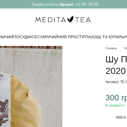
Графік роботи:
Щодня:
13:00–20:00
КИ
ЧАЙ
ПОСУД
АКСЕСУАРИ
ЧАЙНИЙ ПРОСТІР
ПАХОЩІ ТА КУРИЛЬН
Головна
Ч
Шу П
2020 
Артикул: TE
300 г
В наявності
Увійти
%