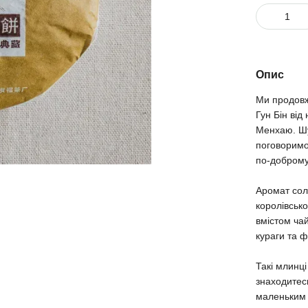
Опис
Ми продовж
Гун Бін від
Менхаю. Шу
поговоримо
по-доброму
⠀
Аромат соло
королівсько
вмістом ча
кураги та ф
⠀
Такі млинці
знаходитесь
маленьким 