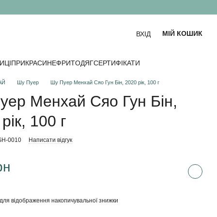
МІЙ КОШИК
ВХІД
ИЦІ
ПРИКРАСИ
НЕФРИТ
ОДЯГ
СЕРТИФІКАТИ
АЙ
Шу Пуер
Шу Пуер Менхай Сяо Гун Бін, 2020 рік, 100 г
уер Менхай Сяо Гун Бін,
рік, 100 г
-SH-0010
Написати відгук
рн
для відображення накопичувальної знижки