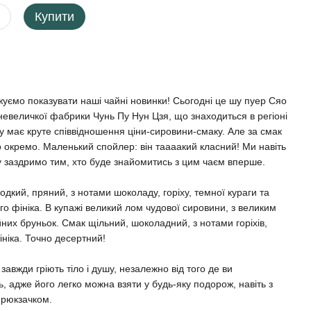
Купити
уємо показувати наші чайні новинки! Сьогодні це шу пуер Сяо
 невеличкої фабрики Чунь Пу Нун Цзя, що знаходиться в регіоні
 має круте співвідношення ціни-сировини-смаку. Але за смак
 окремо. Маленький спойлер: він таааакий класний! Ми навіть
 заздримо тим, хто буде знайомитись з цим чаєм вперше.
дкий, пряний, з нотами шоколаду, горіху, темної кураги та
го фініка. В купажі великий лом чудової сировини, з великим
йних бруньок. Смак щільний, шоколадний, з нотами горіхів,
ініка. Точно десертний!
 завжди гріють тіло і душу, незалежно від того де ви
, адже його легко можна взяти у будь-яку подорож, навіть з
рюкзачком.