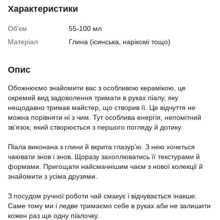
Характеристики
Об'єм
55-100 мл
Матеріал
Глина (ісинська, нарікомі тощо)
Опис
Обожнюємо знайомити вас з особливою керамікою, це
окремий вид задоволення тримати в руках піалу, яку
нещодавно тримав майстер, що створив її. Це відчуття не
можна порівняти ні з чим. Тут особлива енергія, непомітний
зв‘язок, який створюється з першого погляду й дотику.
Піала виконана з глини й вкрита глазур’ю. З нею хочеться
чаювати знов і знов. Щоразу захоплюватись її текстурами й
формами. Пригощати найсмачнішим чаєм з нової колекції й
знайомити з усіма друзями.
З посудом ручної роботи чай смакує і відчувається інакше.
Саме тому ми і ледве тримаємо себе в руках аби не залишити
кожен раз ще одну піалочку.