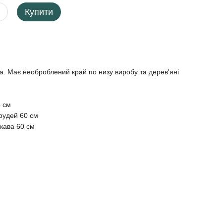
Купити
ка. Має необроблений край по низу виробу та дерев'яні
 см
грудей 60 см
кава 60 см