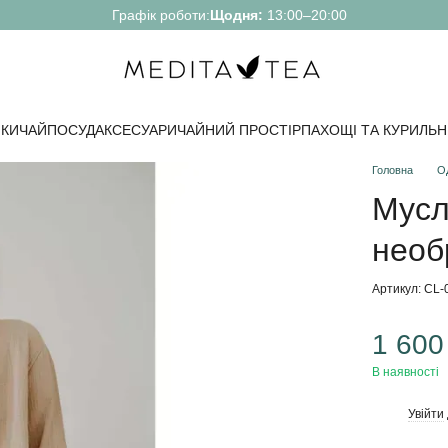
Графік роботи:
Щодня:
13:00–20:00
КИ
ЧАЙ
ПОСУД
АКСЕСУАРИ
ЧАЙНИЙ ПРОСТІР
ПАХОЩІ ТА КУРИЛЬН
Головна
О
Мусл
необ
Артикул: CL-
1 600
В наявності
Увійти
%