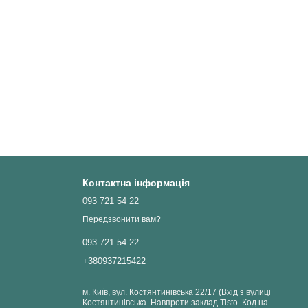
Контактна інформація
093 721 54 22
Передзвонити вам?
093 721 54 22
+380937215422
м. Київ, вул. Костянтинівська 22/17 (Вхід з вулиці
Костянтинівська. Навпроти заклад Tisto. Код на