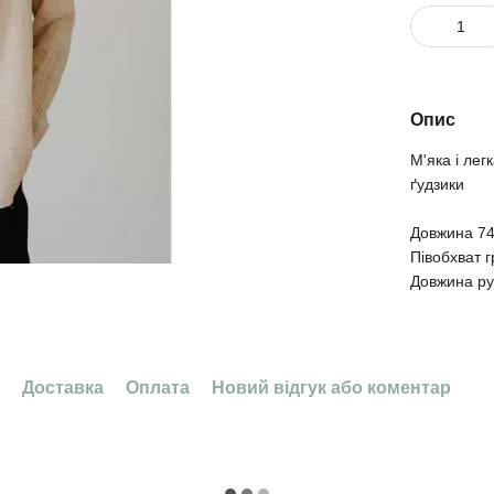
Опис
М'яка і лег
ґудзики
Довжина 74
Півобхват 
Довжина ру
Доставка
Оплата
Новий відгук або коментар