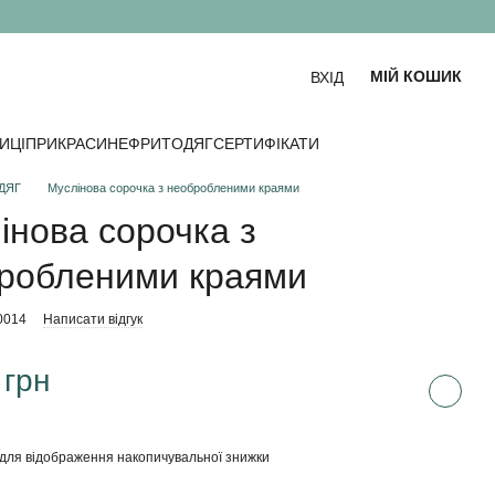
МІЙ КОШИК
ВХІД
ИЦІ
ПРИКРАСИ
НЕФРИТ
ОДЯГ
СЕРТИФІКАТИ
ДЯГ
Муслінова сорочка з необробленими краями
інова сорочка з
робленими краями
0014
Написати відгук
 грн
для відображення накопичувальної знижки