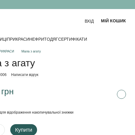
МІЙ КОШИК
ВХІД
ИЦІ
ПРИКРАСИ
НЕФРИТ
ОДЯГ
СЕРТИФІКАТИ
РИКРАСИ
Мала з агату
 з агату
0006
Написати відгук
 грн
для відображення накопичувальної знижки
Купити