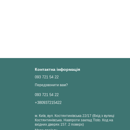
Контактна інформація
093 721 54 22
Передзвонити вам?
093 721 54 22
+380937215422
м. Київ, вул. Костянтинівська 22/17 (Вхід з вулиці
Костянтинівська. Навпроти заклад Tisto. Код на
вхідних дверях 157. 2 поверх)