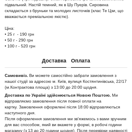
підвальний. Настій темний, як в Шу Пуерів. Сировина
складається з бруньки та молодих листочків (клас Те Цзи, що
вважається преміальною якістю).
Ціна:
• 25 г - 190 грн
• 50 г - 290 грн
• 100 г - 520 грн
Доставка
Оплата
Самовивіз.
Ви можете самостійно забрати замовлення з
нашої студії за адресою м. Київ, вулиця Костянтинівська, 22/17
(м.Контрактова площа) з 13:00 до 20:00 щодня.
Доставка по Україні здійснюється Новою Поштою.
Ми
відправляємо замовлення після повної оплати на
картку. Замовлення оформлені після 18:00 відправляються
наступного дня.
Після оформлення замовлення ми зв'яжемось з вами зручним
для вас способом, який ви вкажете у формі, в робочі години
магазину (з 13 до 20 години щодня). Після перевірки наявності