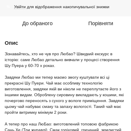
Увійти
для відображення накопичувальної знижки
%
До обраного
Порівняти
Опис
Зізнавайтесь, хто не чув про Любао? Швидкий екскурс в
історію: саме Любао детально вивчали у процесі створення
Шу Пуера у 60-70 х роках.
Завдяки Любао ми тепер маємо змогу куштувати всі ці
прекрасні Шу Пуери. Чай має особливу технологію
виготовлення, завдяки якій ви ніколи не переплутаєте його з
іншими видам. Оброблену сировину викладають у кошики, які
почергово переносять з сухого у вологе приміщення. Завдяки
цьому чай набуває смаку та запаху вологості. Такий чай має
пройти витримку мінімум 2 роки.
А тепер про наш ЛюБао: виготовлений топовою фабрикою
Сань Хе (Три журавлі). Смак горіховий, гречаний, землистий,