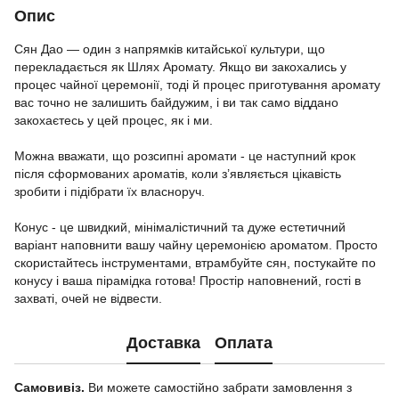
Опис
Сян Дао — один з напрямків китайської культури, що
перекладається як Шлях Аромату. Якщо ви закохались у
процес чайної церемонії, тоді й процес приготування аромату
вас точно не залишить байдужим, і ви так само віддано
закохаєтесь у цей процес, як і ми.
Можна вважати, що розсипні аромати - це наступний крок
після сформованих ароматів, коли з’являється цікавість
зробити і підібрати їх власноруч.
Конус - це швидкий, мінімалістичний та дуже естетичний
варіант наповнити вашу чайну церемонією ароматом. Просто
скористайтесь інструментами, втрамбуйте сян, постукайте по
конусу і ваша пірамідка готова! Простір наповнений, гості в
захваті, очей не відвести.
Доставка
Оплата
Самовивіз.
Ви можете самостійно забрати замовлення з