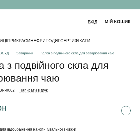
МІЙ КОШИК
ВХІД
ИЦІ
ПРИКРАСИ
НЕФРИТ
ОДЯГ
СЕРТИФІКАТИ
ОСУД
Заварники
Колба з подвійного скла для заварювання чаю
а з подвійного скла для
рювання чаю
-BR-0002
Написати відгук
рн
для відображення накопичувальної знижки