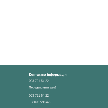
Контактна інформація
093 721 54 22
Передзвонити вам?
093 721 54 22
+380937215422