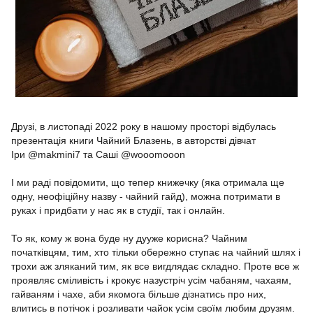
Друзі, в листопаді 2022 року в нашому просторі відбулась
презентація книги Чайний Блазень, в авторстві дівчат
Іри @makmini7 та Саші @wooomooon
І ми раді повідомити, що тепер книжечку (яка отримала ще
одну, неофіційну назву - чайний гайд), можна потримати в
руках і придбати у нас як в студії, так і онлайн.
То як, кому ж вона буде ну дууже корисна? Чайним
початківцям, тим, хто тільки обережно ступає на чайний шлях і
трохи аж зляканий тим, як все вигдлядає складно. Проте все ж
проявляє сміливість і крокує назустріч усім чабаням, чахаям,
гайваням і чахе, аби якомога більше дізнатись про них,
влитись в потічок і розливати чайок усім своїм любим друзям.