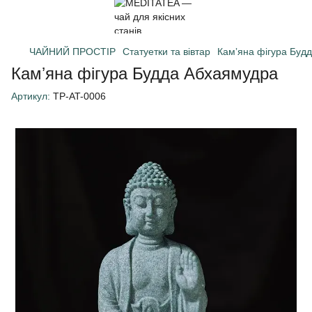
ЧАЙНИЙ ПРОСТІР
Статуетки та вівтар
Камʼяна фігура Буд
Камʼяна фігура Будда Абхаямудра
Артикул:
TP-AT-0006