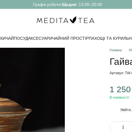
Графік роботи:
Щодня:
13:00–20:00
КИ
ЧАЙ
ПОСУД
АКСЕСУАРИ
ЧАЙНИЙ ПРОСТІР
ПАХОЩІ ТА КУРИЛЬН
Головна
П
Гайв
Артикул: TW
1 250
В наявності
Увійти
%