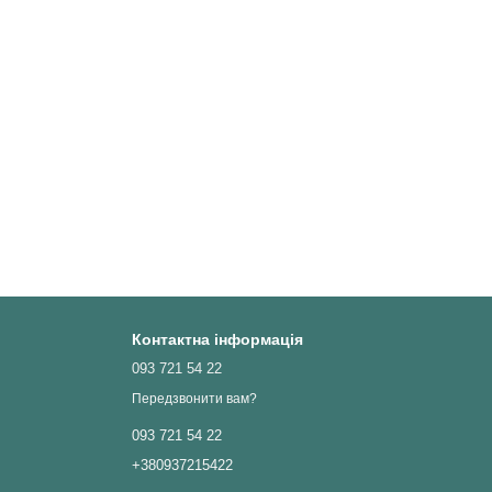
Контактна інформація
093 721 54 22
Передзвонити вам?
093 721 54 22
+380937215422