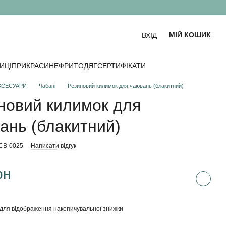
МІЙ КОШИК
ВХІД
ИЦІ
ПРИКРАСИ
НЕФРИТ
ОДЯГ
СЕРТИФІКАТИ
КСЕСУАРИ
Чабані
Резиновий килимок для чаювань (блакитний)
новий килимок для
ань (блакитний)
-CB-0025
Написати відгук
рн
для відображення накопичувальної знижки