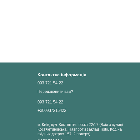
Контактна інформація
093 721 54 22
Передзвонити вам?
093 721 54 22
+380937215422
м. Київ, вул. Костянтинівська 22/17 (Вхід з вулиці
Костянтинівська. Навпроти заклад Tisto. Код на
вхідних дверях 157. 2 поверх)